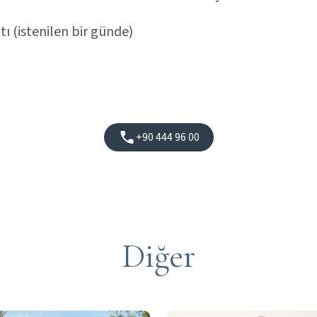
ı (istenilen bir günde)
+90 444 96 00
Diğer