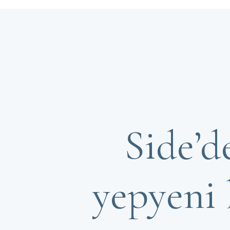
Side’de
yepyeni 