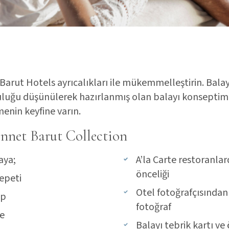
, Barut Hotels ayrıcalıkları ile mükemmelleştirin. Balayı
luğu düşünülerek hazırlanmış olan balayı konseptimiz
menin keyfine varın.
nnet Barut Collection
aya;
A’la Carte restoranla
önceliği
epeti
Otel fotoğrafçısından
ap
fotoğraf
e
Balayı tebrik kartı ve