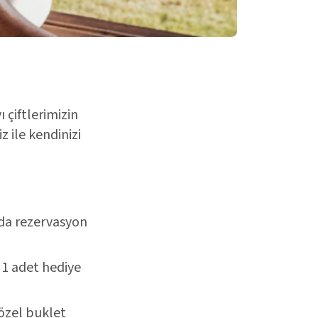
 çiftlerimizin
 ile kendinizi
rda rezervasyon
 1 adet hediye
 özel buklet