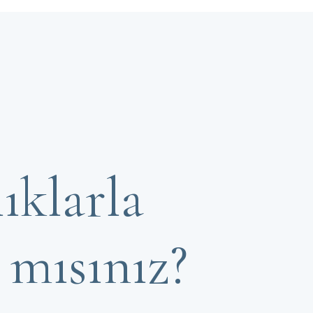
lıklarla
 mısınız?