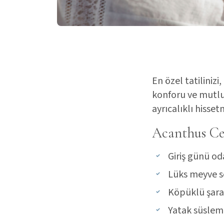
En özel tatilinizi
konforu ve mutlu
ayrıcalıklı hisset
Acanthus Ce
Giriş günü od
Lüks meyve s
Köpüklü şar
Yatak süslem