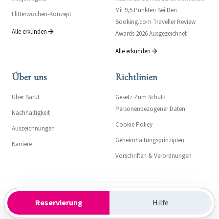
Mit 9,5 Punkten Bei Den
Flitterwochen-Konzept
Booking.com Traveller Review
Alle erkunden
Awards 2026 Ausgezeichnet
Alle erkunden
Über uns
Richtlinien
Über Barut
Gesetz Zum Schutz
Personenbezogener Daten
Nachhaltigkeit
Cookie Policy
Auszeichnungen
Geheimhaltungsprinzipien
Karriere
Vorschriften & Verordnungen
Kültür ve Turizm Bakanlığı- Turizm İşletme Belgesi: 558
Reservierung
Hilfe
© 2026 Acanthus Cennet Barut Collection