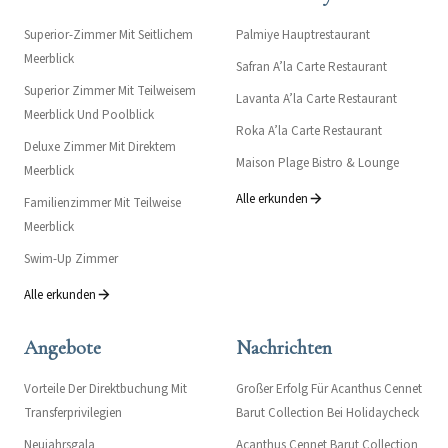
Superior-Zimmer Mit Seitlichem
Palmiye Hauptrestaurant
Meerblick
Safran A’la Carte Restaurant
Superior Zimmer Mit Teilweisem
Lavanta A’la Carte Restaurant
Meerblick Und Poolblick
Roka A’la Carte Restaurant
Deluxe Zimmer Mit Direktem
Maison Plage Bistro & Lounge
Meerblick
Alle erkunden
Familienzimmer Mit Teilweise
Meerblick
Swim-Up Zimmer
Alle erkunden
Angebote
Nachrichten
Vorteile Der Direktbuchung Mit
Großer Erfolg Für Acanthus Cennet
Transferprivilegien
Barut Collection Bei Holidaycheck
Neujahrsgala
Acanthus Cennet Barut Collection