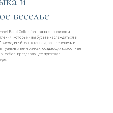
ыка и
ое веселье
nnet Barut Collection полна сюрпризов и
тления, которыми вы будете наслаждаться в
Присоединяйтесь к танцам, развлечениям и
ептуальных вечеринках, создающих красочные
 Collection, предлагающем приятную
иде.