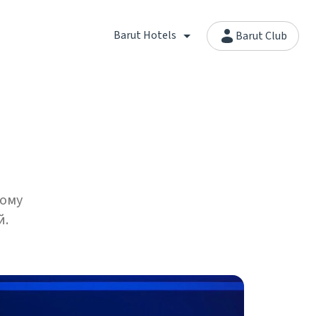
Barut Hotels
Barut Club
ному
й.