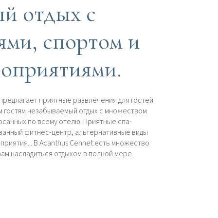
й отдых с
ями, спортом и
роприятиями.
n предлагает приятные развлечения для гостей
м гостям незабываемый отдых с множеством
осанных по всему отелю. Приятные спа-
ванный фитнес-центр, альтернативные виды
риятия... В Acanthus Cennet есть множество
ам насладиться отдыхом в полной мере.