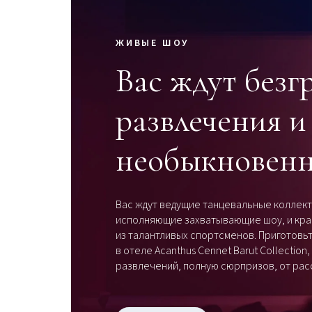
ЖИВЫЕ ШОУ
Вас ждут без
развлечения и
необыкновенн
Вас ждут ведущие танцевальные коллект
исполняющие захватывающие шоу, и кра
из талантливых спортсменов. Приготов
в отеле Acanthus Cennet Barut Collectio
развлечений, полную сюрпризов, от расс