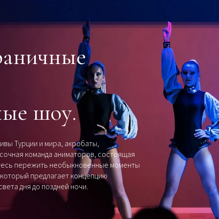
граничные
ые шоу.
ивы Турции и мира, акробаты,
сочная команда аниматоров, состоящая
ьтесь пережить необыкновенные моменты
n, который предлагает концепцию
вета дня до поздней ночи.