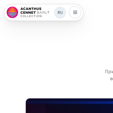
RU
При
в