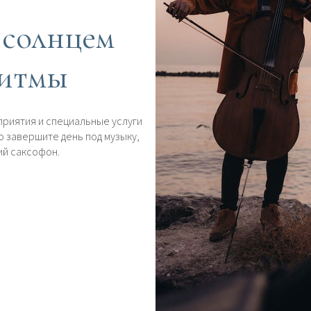
 солнцем
ритмы
приятия и специальные услуги
но завершите день под музыку,
кий саксофон.