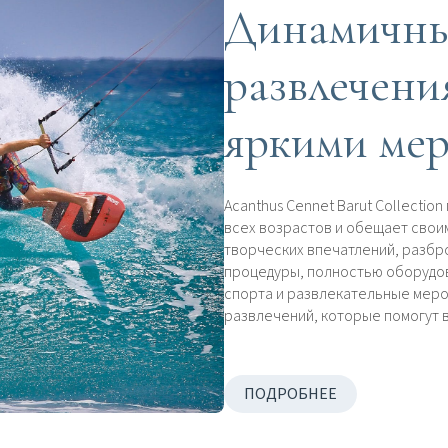
Динамичны
развлечени
яркими ме
Acanthus Cennet Barut Collectio
всех возрастов и обещает свои
творческих впечатлений, разбр
процедуры, полностью оборудо
спорта и развлекательные мероп
развлечений, которые помогут в
ПОДРОБНЕЕ