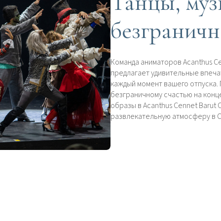
Танцы, муз
безграничн
Команда аниматоров Acanthus Ce
предлагает удивительные впеча
каждый момент вашего отпуска. 
безграничному счастью на конц
образы в Acanthus Cennet Barut
развлекательную атмосферу в С