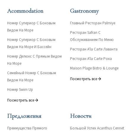
Acommodation
Gastronomy
Номер Супериор С Боковым
Главный Ресторан Palmiye
Видом На Море
Ресторан Safran С
Номер Супериор С Боковым
Обслуживанием По Меню
Видом На Море И Бассейн
Ресторан A'la Carte Лаванта
Номер Делюкс С Прямым Видом
Ресторан A'la Carte Рока
На Море
Maison Plage Bistro & Lounge
Семейный Номер С Боковым
Посмотреть все
Видом На Море
Номер Swim Up
Посмотреть все
Предложения
Новости
Преимущества Прямого
Большой Успех Acanthus Cennet