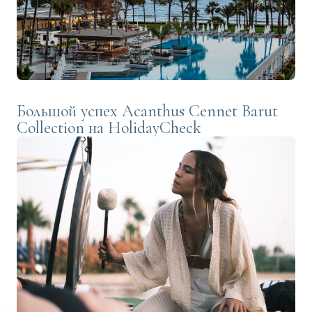
Большой успех Acanthus Cennet Barut
Collection на HolidayCheck