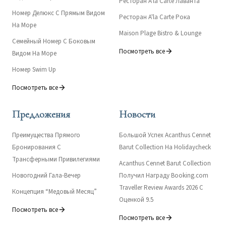
Ресторан A'la Carte Лаванта
Номер Делюкс С Прямым Видом
Ресторан A'la Carte Рока
На Море
Maison Plage Bistro & Lounge
Семейный Номер С Боковым
Посмотреть все
Видом На Море
Номер Swim Up
Посмотреть все
Предложения
Новости
Преимущества Прямого
Большой Успех Acanthus Cennet
Бронирования С
Barut Collection На Holidaycheck
Трансферными Привилегиями
Acanthus Cennet Barut Collection
Новогодний Гала-Вечер
Получил Награду Booking.com
Traveller Review Awards 2026 С
Концепция “Медовый Месяц”
Оценкой 9.5
Посмотреть все
Посмотреть все