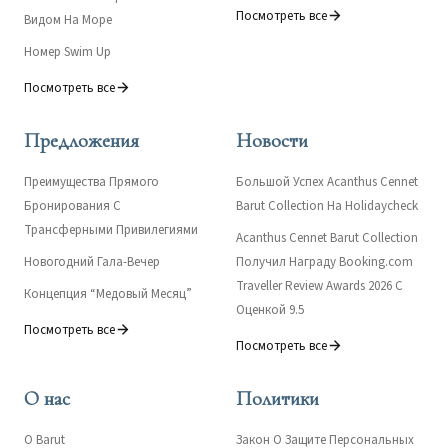
Посмотреть все
Видом На Море
Номер Swim Up
Посмотреть все
Предложения
Новости
Преимущества Прямого
Большой Успех Acanthus Cennet
Бронирования С
Barut Collection На Holidaycheck
Трансферными Привилегиями
Acanthus Cennet Barut Collection
Новогодний Гала-Вечер
Получил Награду Booking.com
Traveller Review Awards 2026 С
Концепция “Медовый Месяц”
Оценкой 9.5
Посмотреть все
Посмотреть все
О нас
Политики
О Barut
Закон О Защите Персональных