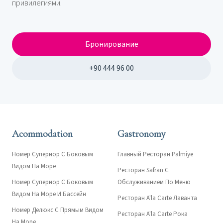
привилегиями.
Бронирование
+90 444 96 00
Acommodation
Gastronomy
Номер Супериор С Боковым
Главный Ресторан Palmiye
Видом На Море
Ресторан Safran С
Номер Супериор С Боковым
Обслуживанием По Меню
Видом На Море И Бассейн
Ресторан A'la Carte Лаванта
Номер Делюкс С Прямым Видом
Ресторан A'la Carte Рока
На Море