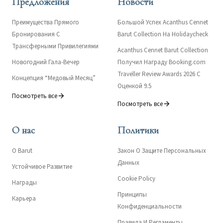
Предложения
Новости
Преимущества Прямого
Большой Успех Acanthus Cennet
Бронирования С
Barut Collection На Holidaycheck
Трансферными Привилегиями
Acanthus Cennet Barut Collection
Новогодний Гала-Вечер
Получил Награду Booking.com
Traveller Review Awards 2026 С
Концепция “Медовый Месяц”
Оценкой 9.5
Посмотреть все
Посмотреть все
О нас
Политики
О Barut
Закон О Защите Персональных
Данных
Устойчивое Развитие
Cookie Policy
Награды
Принципы
Карьера
Конфиденциальности
Правила И Регламенты